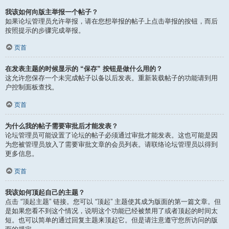
我该如何向版主举报一个帖子？
如果论坛管理员允许举报，请在您想举报的帖子上点击举报的按钮，而后
按照提示的步骤完成举报。
页首
在发表主题的时候显示的 “保存” 按钮是做什么用的？
这允许您保存一个未完成帖子以备以后发表。重新装载帖子的功能请到用
户控制面板查找。
页首
为什么我的帖子需要审批后才能发表？
论坛管理员可能设置了论坛的帖子必须通过审批才能发表。这也可能是因
为您被管理员放入了需要审批文章的会员列表。请联络论坛管理员以得到
更多信息。
页首
我该如何顶起自己的主题？
点击 “顶起主题” 链接。您可以 “顶起” 主题使其成为版面的第一篇文章。但
是如果您看不到这个情况，说明这个功能已经被禁用了或者顶起的时间太
短。也可以简单的通过回复主题来顶起它。但是请注意遵守您所访问的版