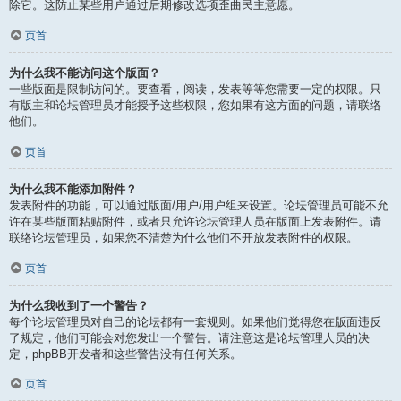
除它。这防止某些用户通过后期修改选项歪曲民主意愿。
页首
为什么我不能访问这个版面？
一些版面是限制访问的。要查看，阅读，发表等等您需要一定的权限。只
有版主和论坛管理员才能授予这些权限，您如果有这方面的问题，请联络
他们。
页首
为什么我不能添加附件？
发表附件的功能，可以通过版面/用户/用户组来设置。论坛管理员可能不允
许在某些版面粘贴附件，或者只允许论坛管理人员在版面上发表附件。请
联络论坛管理员，如果您不清楚为什么他们不开放发表附件的权限。
页首
为什么我收到了一个警告？
每个论坛管理员对自己的论坛都有一套规则。如果他们觉得您在版面违反
了规定，他们可能会对您发出一个警告。请注意这是论坛管理人员的决
定，phpBB开发者和这些警告没有任何关系。
页首