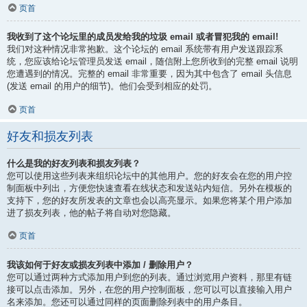
页首
我收到了这个论坛里的成员发给我的垃圾 email 或者冒犯我的 email!
我们对这种情况非常抱歉。这个论坛的 email 系统带有用户发送跟踪系
统，您应该给论坛管理员发送 email，随信附上您所收到的完整 email 说明
您遭遇到的情况。完整的 email 非常重要，因为其中包含了 email 头信息
(发送 email 的用户的细节)。他们会受到相应的处罚。
页首
好友和损友列表
什么是我的好友列表和损友列表？
您可以使用这些列表来组织论坛中的其他用户。您的好友会在您的用户控
制面板中列出，方便您快速查看在线状态和发送站内短信。另外在模板的
支持下，您的好友所发表的文章也会以高亮显示。如果您将某个用户添加
进了损友列表，他的帖子将自动对您隐藏。
页首
我该如何于好友或损友列表中添加 / 删除用户？
您可以通过两种方式添加用户到您的列表。通过浏览用户资料，那里有链
接可以点击添加。另外，在您的用户控制面板，您可以可以直接输入用户
名来添加。您还可以通过同样的页面删除列表中的用户条目。