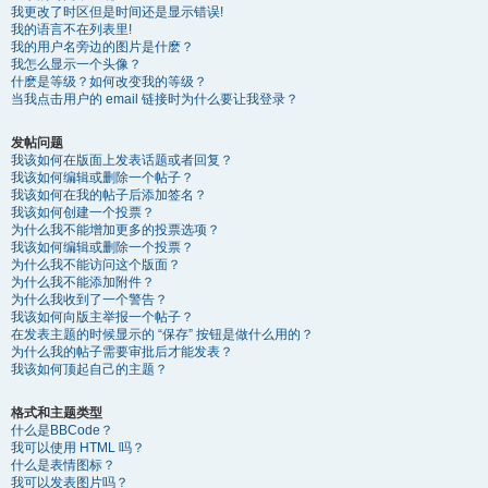
我更改了时区但是时间还是显示错误!
我的语言不在列表里!
我的用户名旁边的图片是什麽？
我怎么显示一个头像？
什麽是等级？如何改变我的等级？
当我点击用户的 email 链接时为什么要让我登录？
发帖问题
我该如何在版面上发表话题或者回复？
我该如何编辑或删除一个帖子？
我该如何在我的帖子后添加签名？
我该如何创建一个投票？
为什么我不能增加更多的投票选项？
我该如何编辑或删除一个投票？
为什么我不能访问这个版面？
为什么我不能添加附件？
为什么我收到了一个警告？
我该如何向版主举报一个帖子？
在发表主题的时候显示的 “保存” 按钮是做什么用的？
为什么我的帖子需要审批后才能发表？
我该如何顶起自己的主题？
格式和主题类型
什么是BBCode？
我可以使用 HTML 吗？
什么是表情图标？
我可以发表图片吗？