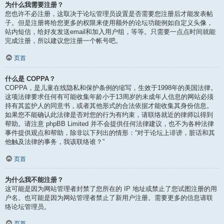
为什么我需要注册？
您也许不必注册，这取决于论坛管理员设置是否需要您注册后才能发表帖
子。但是注册将给您更多的权限来使用额外的论坛功能例如自定义头像，
站内短信，给好友发送email和加入用户组，等等。只需要一点点时间就能
完成注册，所以建议您注册一个帐号吧。
页首
什么是 COPPA？
COPPA，是儿童在线隐私和保护条例的缩写，生效于1998年的美国法律。
这项法律要求任何有可能收集年龄小于13周岁的未成年人信息的网站必须
持有其监护人的同意书，或者其他形式的合法依据才能收集其身份信息。
如果您不能确认此法律是否对您的行为有约束，请联络就近的律师以得到
帮助。请注意 phpBB Limited 并不会提供任何法律建议，也不为各种法律
事件提供观点和帮助，除非以下列出的情形：“对于论坛上诽谤，脏话和其
他触及法律的事务，我该联络谁？”
页首
为什么我不能注册？
这可能是因为网站管理者封禁了您所在的 IP 地址或禁止了您试图注册的用
户名。也可能是因为网站管理者禁止了新用户注册。需要更多的信息请联
络论坛管理员。
页首