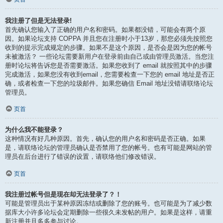
我注册了但是无法登录!
首先确认您输入了正确的用户名和密码。如果都没错，可能会有两个原
因。如果论坛支持 COPPA 并且您在注册时小于13岁，那您必须先按照您
收到的提示完成规定的步骤。如果不是这个原因，是否会是因为您的帐号
未被激活？ 一些论坛需要新用户在登录前由自己或由管理员激活。当您注
册时论坛将告诉您是否需要激活。如果您收到了 email 就按照其中的步骤
完成激活，如果您没有收到email，您需要检查一下您的 email 地址是否正
确，或者检查一下您的垃圾邮件。如果您确信 Email 地址没错请联络论坛
管理员。
页首
为什么我不能登录？
这种情况有好几种原因。首先，确认您的用户名和密码是否正确。如果
是，请联络论坛的管理员确认是否禁用了您的帐号。也有可能是网站的管
理员在后台进行了错误的设置，请联络他们修改错误。
页首
我注册过帐号但是现在却无法登录了？！
可能是管理员出于某种原因冻结或删除了您的账号。也可能是为了减少数
据库大小许多论坛会定期删除一些很久未发帖的用户。如果是这样，请重
新注册并且多多参与讨论。