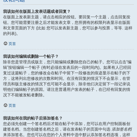
我该如何在版面上发表话题或者回复？
在版面上发表新主题，请点击相应的按钮。要回复一个主题，点击回复按
钮。您可能需要注册之后才能发表文章，您所拥有的权限列表显示在版面
和文章页面的下方 (比如 您可以发表新主题，您可以参与投票，等等. 这样
的列表)。
页首
我该如何编辑或删除一个帖子？
除非您是管理员或版主，您只能编辑或删除您自己的帖子。您可以点击“编
辑”按钮编辑一个帖子 (有时必须在发表后的一段时间内)。如果有人已经回
复过这篇帖子，您的修改会在帖子中留下一段修改的痕迹显示在帖子的下
方，这将列出您修改的次数和时间。在没有回复的情况下不会显示，在管
理员和版主修改的情况下也可能不会显示，除非他们决定留下一段记录说
明他们编辑帖子的原因。请注意普通用户发表的帖子，在已经有回复的情
况下不能被发帖者删除。
页首
我该如何在我的帖子后添加签名？
您必须先创建一个签名档后才能在帖子中添加，您可以在用户控制面板创
建签名档。当您创建签名档之后，请在发表帖子的页面中勾选
添加签名档
来添加签名。您也可以在您的个人资料中选中默认添加签名档选项，这样