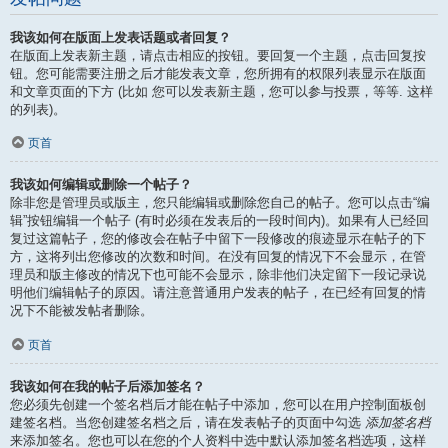
我该如何在版面上发表话题或者回复？
在版面上发表新主题，请点击相应的按钮。要回复一个主题，点击回复按
钮。您可能需要注册之后才能发表文章，您所拥有的权限列表显示在版面
和文章页面的下方 (比如 您可以发表新主题，您可以参与投票，等等. 这样
的列表)。
页首
我该如何编辑或删除一个帖子？
除非您是管理员或版主，您只能编辑或删除您自己的帖子。您可以点击“编
辑”按钮编辑一个帖子 (有时必须在发表后的一段时间内)。如果有人已经回
复过这篇帖子，您的修改会在帖子中留下一段修改的痕迹显示在帖子的下
方，这将列出您修改的次数和时间。在没有回复的情况下不会显示，在管
理员和版主修改的情况下也可能不会显示，除非他们决定留下一段记录说
明他们编辑帖子的原因。请注意普通用户发表的帖子，在已经有回复的情
况下不能被发帖者删除。
页首
我该如何在我的帖子后添加签名？
您必须先创建一个签名档后才能在帖子中添加，您可以在用户控制面板创
建签名档。当您创建签名档之后，请在发表帖子的页面中勾选
添加签名档
来添加签名。您也可以在您的个人资料中选中默认添加签名档选项，这样