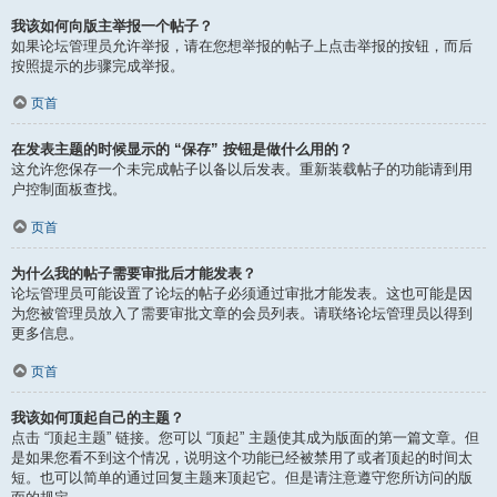
我该如何向版主举报一个帖子？
如果论坛管理员允许举报，请在您想举报的帖子上点击举报的按钮，而后
按照提示的步骤完成举报。
页首
在发表主题的时候显示的 “保存” 按钮是做什么用的？
这允许您保存一个未完成帖子以备以后发表。重新装载帖子的功能请到用
户控制面板查找。
页首
为什么我的帖子需要审批后才能发表？
论坛管理员可能设置了论坛的帖子必须通过审批才能发表。这也可能是因
为您被管理员放入了需要审批文章的会员列表。请联络论坛管理员以得到
更多信息。
页首
我该如何顶起自己的主题？
点击 “顶起主题” 链接。您可以 “顶起” 主题使其成为版面的第一篇文章。但
是如果您看不到这个情况，说明这个功能已经被禁用了或者顶起的时间太
短。也可以简单的通过回复主题来顶起它。但是请注意遵守您所访问的版