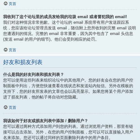
页首
我收到了这个论坛里的成员发给我的垃圾 email 或者冒犯我的 email!
我们对这种情况非常抱歉。这个论坛的 email 系统带有用户发送跟踪系
统，您应该给论坛管理员发送 email，随信附上您所收到的完整 email 说明
您遭遇到的情况。完整的 email 非常重要，因为其中包含了 email 头信息
(发送 email 的用户的细节)。他们会受到相应的处罚。
页首
好友和损友列表
什么是我的好友列表和损友列表？
您可以使用这些列表来组织论坛中的其他用户。您的好友会在您的用户控
制面板中列出，方便您快速查看在线状态和发送站内短信。另外在模板的
支持下，您的好友所发表的文章也会以高亮显示。如果您将某个用户添加
进了损友列表，他的帖子将自动对您隐藏。
页首
我该如何于好友或损友列表中添加 / 删除用户？
您可以通过两种方式添加用户到您的列表。通过浏览用户资料，那里有链
接可以点击添加。另外，在您的用户控制面板，您可以可以直接输入用户
名来添加。您还可以通过同样的页面删除列表中的用户条目。