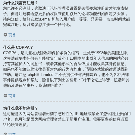
为什么我需要注册？
您也许不必注册，这取决于论坛管理员设置是否需要您注册后才能发表帖
子。但是注册将给您更多的权限来使用额外的论坛功能例如自定义头像，
站内短信，给好友发送email和加入用户组，等等。只需要一点点时间就能
完成注册，所以建议您注册一个帐号吧。
页首
什么是 COPPA？
COPPA，是儿童在线隐私和保护条例的缩写，生效于1998年的美国法律。
这项法律要求任何有可能收集年龄小于13周岁的未成年人信息的网站必须
持有其监护人的同意书，或者其他形式的合法依据才能收集其身份信息。
如果您不能确认此法律是否对您的行为有约束，请联络就近的律师以得到
帮助。请注意 phpBB Limited 并不会提供任何法律建议，也不为各种法律
事件提供观点和帮助，除非以下列出的情形：“对于论坛上诽谤，脏话和其
他触及法律的事务，我该联络谁？”
页首
为什么我不能注册？
这可能是因为网站管理者封禁了您所在的 IP 地址或禁止了您试图注册的用
户名。也可能是因为网站管理者禁止了新用户注册。需要更多的信息请联
络论坛管理员。
页首