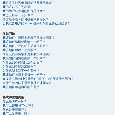
我更改了时区但是时间还是显示错误!
我的语言不在列表里!
我的用户名旁边的图片是什麽？
我怎么显示一个头像？
什麽是等级？如何改变我的等级？
当我点击用户的 email 链接时为什么要让我登录？
发帖问题
我该如何在版面上发表话题或者回复？
我该如何编辑或删除一个帖子？
我该如何在我的帖子后添加签名？
我该如何创建一个投票？
为什么我不能增加更多的投票选项？
我该如何编辑或删除一个投票？
为什么我不能访问这个版面？
为什么我不能添加附件？
为什么我收到了一个警告？
我该如何向版主举报一个帖子？
在发表主题的时候显示的 “保存” 按钮是做什么用的？
为什么我的帖子需要审批后才能发表？
我该如何顶起自己的主题？
格式和主题类型
什么是BBCode？
我可以使用 HTML 吗？
什么是表情图标？
我可以发表图片吗？