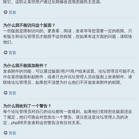
除它。这防止某些用户通过后期修改选项歪曲民主意愿。
页首
为什么我不能访问这个版面？
一些版面是限制访问的。要查看，阅读，发表等等您需要一定的权限。只
有版主和论坛管理员才能授予这些权限，您如果有这方面的问题，请联络
他们。
页首
为什么我不能添加附件？
发表附件的功能，可以通过版面/用户/用户组来设置。论坛管理员可能不允
许在某些版面粘贴附件，或者只允许论坛管理人员在版面上发表附件。请
联络论坛管理员，如果您不清楚为什么他们不开放发表附件的权限。
页首
为什么我收到了一个警告？
每个论坛管理员对自己的论坛都有一套规则。如果他们觉得您在版面违反
了规定，他们可能会对您发出一个警告。请注意这是论坛管理人员的决
定，phpBB开发者和这些警告没有任何关系。
页首