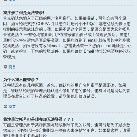
我注册了但是无法登录!
首先确认您输入了正确的用户名和密码。如果都没错，可能会有两个原
因。如果论坛支持 COPPA 并且您在注册时小于13岁，那您必须先按照您
收到的提示完成规定的步骤。如果不是这个原因，是否会是因为您的帐号
未被激活？ 一些论坛需要新用户在登录前由自己或由管理员激活。当您注
册时论坛将告诉您是否需要激活。如果您收到了 email 就按照其中的步骤
完成激活，如果您没有收到email，您需要检查一下您的 email 地址是否正
确，或者检查一下您的垃圾邮件。如果您确信 Email 地址没错请联络论坛
管理员。
页首
为什么我不能登录？
这种情况有好几种原因。首先，确认您的用户名和密码是否正确。如果
是，请联络论坛的管理员确认是否禁用了您的帐号。也有可能是网站的管
理员在后台进行了错误的设置，请联络他们修改错误。
页首
我注册过帐号但是现在却无法登录了？！
可能是管理员出于某种原因冻结或删除了您的账号。也可能是为了减少数
据库大小许多论坛会定期删除一些很久未发帖的用户。如果是这样，请重
新注册并且多多参与讨论。