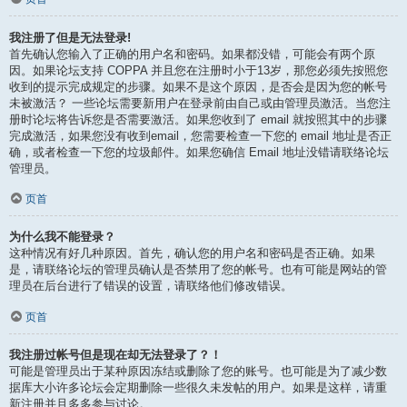
我注册了但是无法登录!
首先确认您输入了正确的用户名和密码。如果都没错，可能会有两个原
因。如果论坛支持 COPPA 并且您在注册时小于13岁，那您必须先按照您
收到的提示完成规定的步骤。如果不是这个原因，是否会是因为您的帐号
未被激活？ 一些论坛需要新用户在登录前由自己或由管理员激活。当您注
册时论坛将告诉您是否需要激活。如果您收到了 email 就按照其中的步骤
完成激活，如果您没有收到email，您需要检查一下您的 email 地址是否正
确，或者检查一下您的垃圾邮件。如果您确信 Email 地址没错请联络论坛
管理员。
页首
为什么我不能登录？
这种情况有好几种原因。首先，确认您的用户名和密码是否正确。如果
是，请联络论坛的管理员确认是否禁用了您的帐号。也有可能是网站的管
理员在后台进行了错误的设置，请联络他们修改错误。
页首
我注册过帐号但是现在却无法登录了？！
可能是管理员出于某种原因冻结或删除了您的账号。也可能是为了减少数
据库大小许多论坛会定期删除一些很久未发帖的用户。如果是这样，请重
新注册并且多多参与讨论。