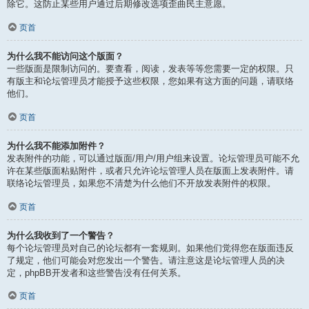
除它。这防止某些用户通过后期修改选项歪曲民主意愿。
页首
为什么我不能访问这个版面？
一些版面是限制访问的。要查看，阅读，发表等等您需要一定的权限。只
有版主和论坛管理员才能授予这些权限，您如果有这方面的问题，请联络
他们。
页首
为什么我不能添加附件？
发表附件的功能，可以通过版面/用户/用户组来设置。论坛管理员可能不允
许在某些版面粘贴附件，或者只允许论坛管理人员在版面上发表附件。请
联络论坛管理员，如果您不清楚为什么他们不开放发表附件的权限。
页首
为什么我收到了一个警告？
每个论坛管理员对自己的论坛都有一套规则。如果他们觉得您在版面违反
了规定，他们可能会对您发出一个警告。请注意这是论坛管理人员的决
定，phpBB开发者和这些警告没有任何关系。
页首