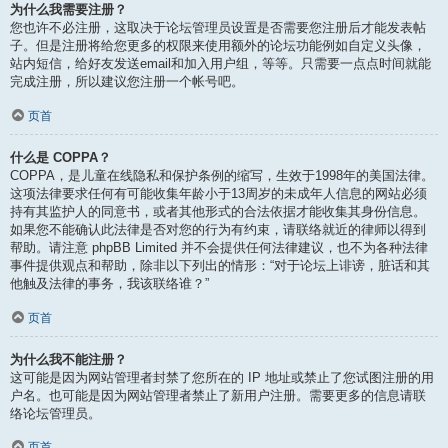
为什么我需要注册？
您也许不必注册，这取决于论坛管理员设置是否需要您注册后才能发表帖
子。但是注册将给您更多的权限来使用额外的论坛功能例如自定义头像，
站内短信，给好友发送email和加入用户组，等等。只需要一点点时间就能
完成注册，所以建议您注册一个帐号吧。
页首
什么是 COPPA？
COPPA，是儿童在线隐私和保护条例的缩写，生效于1998年的美国法律。
这项法律要求任何有可能收集年龄小于13周岁的未成年人信息的网站必须
持有其监护人的同意书，或者其他形式的合法依据才能收集其身份信息。
如果您不能确认此法律是否对您的行为有约束，请联络就近的律师以得到
帮助。请注意 phpBB Limited 并不会提供任何法律建议，也不为各种法律
事件提供观点和帮助，除非以下列出的情形：“对于论坛上诽谤，脏话和其
他触及法律的事务，我该联络谁？”
页首
为什么我不能注册？
这可能是因为网站管理者封禁了您所在的 IP 地址或禁止了您试图注册的用
户名。也可能是因为网站管理者禁止了新用户注册。需要更多的信息请联
络论坛管理员。
页首