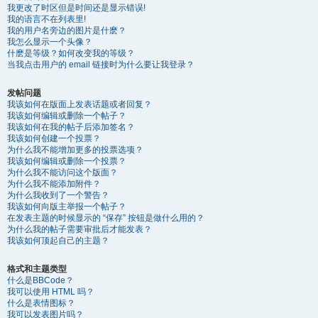
我更改了时区但是时间还是显示错误!
我的语言不在列表里!
我的用户名旁边的图片是什麽？
我怎么显示一个头像？
什麽是等级？如何改变我的等级？
当我点击用户的 email 链接时为什么要让我登录？
发帖问题
我该如何在版面上发表话题或者回复？
我该如何编辑或删除一个帖子？
我该如何在我的帖子后添加签名？
我该如何创建一个投票？
为什么我不能增加更多的投票选项？
我该如何编辑或删除一个投票？
为什么我不能访问这个版面？
为什么我不能添加附件？
为什么我收到了一个警告？
我该如何向版主举报一个帖子？
在发表主题的时候显示的 “保存” 按钮是做什么用的？
为什么我的帖子需要审批后才能发表？
我该如何顶起自己的主题？
格式和主题类型
什么是BBCode？
我可以使用 HTML 吗？
什么是表情图标？
我可以发表图片吗？