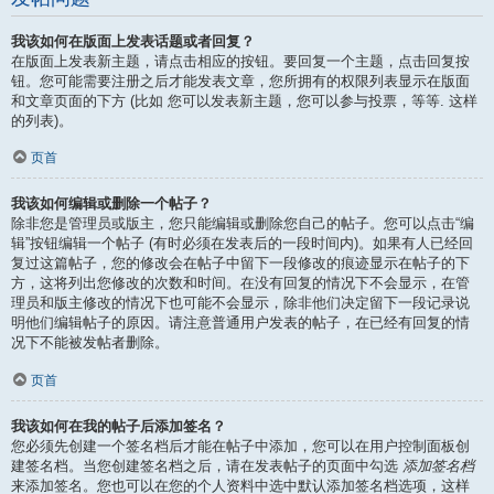
我该如何在版面上发表话题或者回复？
在版面上发表新主题，请点击相应的按钮。要回复一个主题，点击回复按
钮。您可能需要注册之后才能发表文章，您所拥有的权限列表显示在版面
和文章页面的下方 (比如 您可以发表新主题，您可以参与投票，等等. 这样
的列表)。
页首
我该如何编辑或删除一个帖子？
除非您是管理员或版主，您只能编辑或删除您自己的帖子。您可以点击“编
辑”按钮编辑一个帖子 (有时必须在发表后的一段时间内)。如果有人已经回
复过这篇帖子，您的修改会在帖子中留下一段修改的痕迹显示在帖子的下
方，这将列出您修改的次数和时间。在没有回复的情况下不会显示，在管
理员和版主修改的情况下也可能不会显示，除非他们决定留下一段记录说
明他们编辑帖子的原因。请注意普通用户发表的帖子，在已经有回复的情
况下不能被发帖者删除。
页首
我该如何在我的帖子后添加签名？
您必须先创建一个签名档后才能在帖子中添加，您可以在用户控制面板创
建签名档。当您创建签名档之后，请在发表帖子的页面中勾选
添加签名档
来添加签名。您也可以在您的个人资料中选中默认添加签名档选项，这样