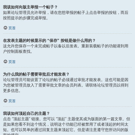
我该如何向版主举报一个帖子？
如果论坛管理员允许举报，请在您想举报的帖子上点击举报的按钮，而后
按照提示的步骤完成举报。
页首
在发表主题的时候显示的 “保存” 按钮是做什么用的？
这允许您保存一个未完成帖子以备以后发表。重新装载帖子的功能请到用
户控制面板查找。
页首
为什么我的帖子需要审批后才能发表？
论坛管理员可能设置了论坛的帖子必须通过审批才能发表。这也可能是因
为您被管理员放入了需要审批文章的会员列表。请联络论坛管理员以得到
更多信息。
页首
我该如何顶起自己的主题？
点击 “顶起主题” 链接。您可以 “顶起” 主题使其成为版面的第一篇文章。但
是如果您看不到这个情况，说明这个功能已经被禁用了或者顶起的时间太
短。也可以简单的通过回复主题来顶起它。但是请注意遵守您所访问的版