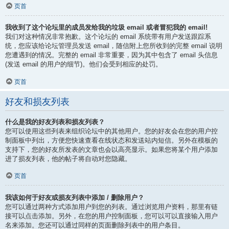
页首
我收到了这个论坛里的成员发给我的垃圾 email 或者冒犯我的 email!
我们对这种情况非常抱歉。这个论坛的 email 系统带有用户发送跟踪系
统，您应该给论坛管理员发送 email，随信附上您所收到的完整 email 说明
您遭遇到的情况。完整的 email 非常重要，因为其中包含了 email 头信息
(发送 email 的用户的细节)。他们会受到相应的处罚。
页首
好友和损友列表
什么是我的好友列表和损友列表？
您可以使用这些列表来组织论坛中的其他用户。您的好友会在您的用户控
制面板中列出，方便您快速查看在线状态和发送站内短信。另外在模板的
支持下，您的好友所发表的文章也会以高亮显示。如果您将某个用户添加
进了损友列表，他的帖子将自动对您隐藏。
页首
我该如何于好友或损友列表中添加 / 删除用户？
您可以通过两种方式添加用户到您的列表。通过浏览用户资料，那里有链
接可以点击添加。另外，在您的用户控制面板，您可以可以直接输入用户
名来添加。您还可以通过同样的页面删除列表中的用户条目。