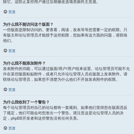
除它。这防止某些用户通过后期修改选项歪曲民主意愿。
页首
为什么我不能访问这个版面？
一些版面是限制访问的。要查看，阅读，发表等等您需要一定的权限。只
有版主和论坛管理员才能授予这些权限，您如果有这方面的问题，请联络
他们。
页首
为什么我不能添加附件？
发表附件的功能，可以通过版面/用户/用户组来设置。论坛管理员可能不允
许在某些版面粘贴附件，或者只允许论坛管理人员在版面上发表附件。请
联络论坛管理员，如果您不清楚为什么他们不开放发表附件的权限。
页首
为什么我收到了一个警告？
每个论坛管理员对自己的论坛都有一套规则。如果他们觉得您在版面违反
了规定，他们可能会对您发出一个警告。请注意这是论坛管理人员的决
定，phpBB开发者和这些警告没有任何关系。
页首