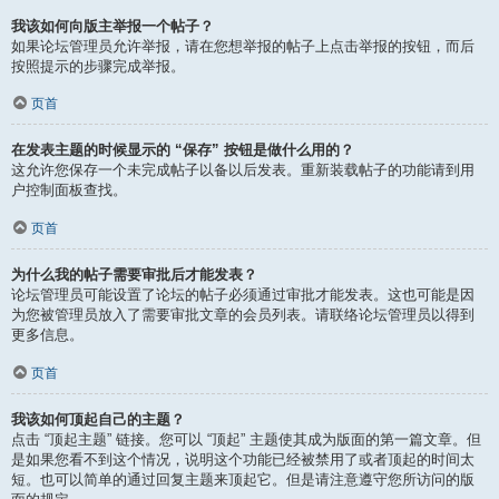
我该如何向版主举报一个帖子？
如果论坛管理员允许举报，请在您想举报的帖子上点击举报的按钮，而后
按照提示的步骤完成举报。
页首
在发表主题的时候显示的 “保存” 按钮是做什么用的？
这允许您保存一个未完成帖子以备以后发表。重新装载帖子的功能请到用
户控制面板查找。
页首
为什么我的帖子需要审批后才能发表？
论坛管理员可能设置了论坛的帖子必须通过审批才能发表。这也可能是因
为您被管理员放入了需要审批文章的会员列表。请联络论坛管理员以得到
更多信息。
页首
我该如何顶起自己的主题？
点击 “顶起主题” 链接。您可以 “顶起” 主题使其成为版面的第一篇文章。但
是如果您看不到这个情况，说明这个功能已经被禁用了或者顶起的时间太
短。也可以简单的通过回复主题来顶起它。但是请注意遵守您所访问的版