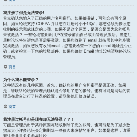
我注册了但是无法登录!
首先确认您输入了正确的用户名和密码。如果都没错，可能会有两个原
因。如果论坛支持 COPPA 并且您在注册时小于13岁，那您必须先按照您
收到的提示完成规定的步骤。如果不是这个原因，是否会是因为您的帐号
未被激活？ 一些论坛需要新用户在登录前由自己或由管理员激活。当您注
册时论坛将告诉您是否需要激活。如果您收到了 email 就按照其中的步骤
完成激活，如果您没有收到email，您需要检查一下您的 email 地址是否正
确，或者检查一下您的垃圾邮件。如果您确信 Email 地址没错请联络论坛
管理员。
页首
为什么我不能登录？
这种情况有好几种原因。首先，确认您的用户名和密码是否正确。如果
是，请联络论坛的管理员确认是否禁用了您的帐号。也有可能是网站的管
理员在后台进行了错误的设置，请联络他们修改错误。
页首
我注册过帐号但是现在却无法登录了？！
可能是管理员出于某种原因冻结或删除了您的账号。也可能是为了减少数
据库大小许多论坛会定期删除一些很久未发帖的用户。如果是这样，请重
新注册并且多多参与讨论。