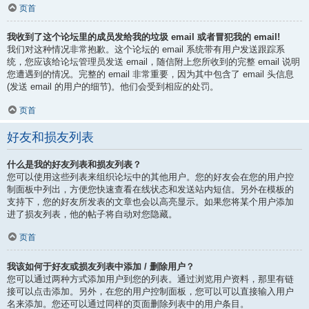
页首
我收到了这个论坛里的成员发给我的垃圾 email 或者冒犯我的 email!
我们对这种情况非常抱歉。这个论坛的 email 系统带有用户发送跟踪系
统，您应该给论坛管理员发送 email，随信附上您所收到的完整 email 说明
您遭遇到的情况。完整的 email 非常重要，因为其中包含了 email 头信息
(发送 email 的用户的细节)。他们会受到相应的处罚。
页首
好友和损友列表
什么是我的好友列表和损友列表？
您可以使用这些列表来组织论坛中的其他用户。您的好友会在您的用户控
制面板中列出，方便您快速查看在线状态和发送站内短信。另外在模板的
支持下，您的好友所发表的文章也会以高亮显示。如果您将某个用户添加
进了损友列表，他的帖子将自动对您隐藏。
页首
我该如何于好友或损友列表中添加 / 删除用户？
您可以通过两种方式添加用户到您的列表。通过浏览用户资料，那里有链
接可以点击添加。另外，在您的用户控制面板，您可以可以直接输入用户
名来添加。您还可以通过同样的页面删除列表中的用户条目。