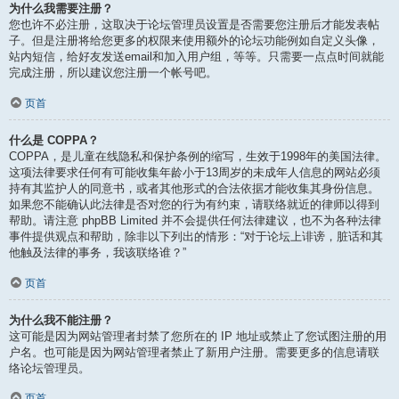
为什么我需要注册？
您也许不必注册，这取决于论坛管理员设置是否需要您注册后才能发表帖
子。但是注册将给您更多的权限来使用额外的论坛功能例如自定义头像，
站内短信，给好友发送email和加入用户组，等等。只需要一点点时间就能
完成注册，所以建议您注册一个帐号吧。
页首
什么是 COPPA？
COPPA，是儿童在线隐私和保护条例的缩写，生效于1998年的美国法律。
这项法律要求任何有可能收集年龄小于13周岁的未成年人信息的网站必须
持有其监护人的同意书，或者其他形式的合法依据才能收集其身份信息。
如果您不能确认此法律是否对您的行为有约束，请联络就近的律师以得到
帮助。请注意 phpBB Limited 并不会提供任何法律建议，也不为各种法律
事件提供观点和帮助，除非以下列出的情形：“对于论坛上诽谤，脏话和其
他触及法律的事务，我该联络谁？”
页首
为什么我不能注册？
这可能是因为网站管理者封禁了您所在的 IP 地址或禁止了您试图注册的用
户名。也可能是因为网站管理者禁止了新用户注册。需要更多的信息请联
络论坛管理员。
页首