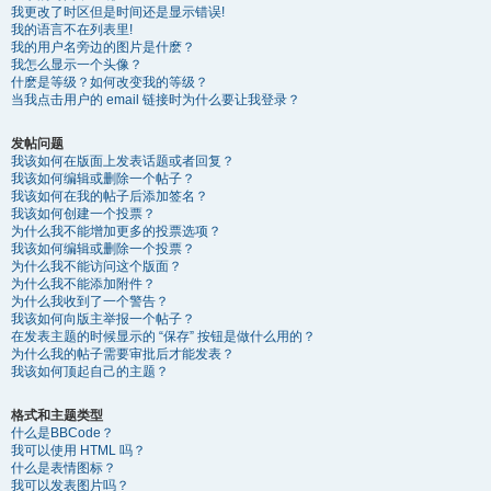
我更改了时区但是时间还是显示错误!
我的语言不在列表里!
我的用户名旁边的图片是什麽？
我怎么显示一个头像？
什麽是等级？如何改变我的等级？
当我点击用户的 email 链接时为什么要让我登录？
发帖问题
我该如何在版面上发表话题或者回复？
我该如何编辑或删除一个帖子？
我该如何在我的帖子后添加签名？
我该如何创建一个投票？
为什么我不能增加更多的投票选项？
我该如何编辑或删除一个投票？
为什么我不能访问这个版面？
为什么我不能添加附件？
为什么我收到了一个警告？
我该如何向版主举报一个帖子？
在发表主题的时候显示的 “保存” 按钮是做什么用的？
为什么我的帖子需要审批后才能发表？
我该如何顶起自己的主题？
格式和主题类型
什么是BBCode？
我可以使用 HTML 吗？
什么是表情图标？
我可以发表图片吗？