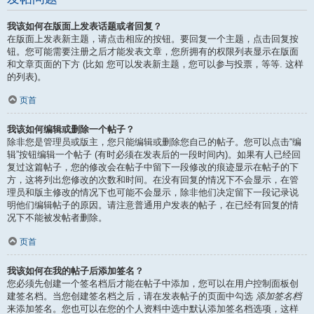
我该如何在版面上发表话题或者回复？
在版面上发表新主题，请点击相应的按钮。要回复一个主题，点击回复按
钮。您可能需要注册之后才能发表文章，您所拥有的权限列表显示在版面
和文章页面的下方 (比如 您可以发表新主题，您可以参与投票，等等. 这样
的列表)。
页首
我该如何编辑或删除一个帖子？
除非您是管理员或版主，您只能编辑或删除您自己的帖子。您可以点击“编
辑”按钮编辑一个帖子 (有时必须在发表后的一段时间内)。如果有人已经回
复过这篇帖子，您的修改会在帖子中留下一段修改的痕迹显示在帖子的下
方，这将列出您修改的次数和时间。在没有回复的情况下不会显示，在管
理员和版主修改的情况下也可能不会显示，除非他们决定留下一段记录说
明他们编辑帖子的原因。请注意普通用户发表的帖子，在已经有回复的情
况下不能被发帖者删除。
页首
我该如何在我的帖子后添加签名？
您必须先创建一个签名档后才能在帖子中添加，您可以在用户控制面板创
建签名档。当您创建签名档之后，请在发表帖子的页面中勾选
添加签名档
来添加签名。您也可以在您的个人资料中选中默认添加签名档选项，这样