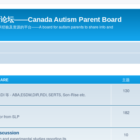
—Canada Autism Parent Board
台——A board for autism parents to share info and
HARE
主题
130
ESDM,DIR,RDI, SERTS, Son-Rise etc.
182
r from SLP
scussion
10
experimental studies reporting its