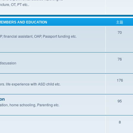
ture, OT, PT etc..
EMBERS AND EDUCATION
主题
70
l assistant, OAP, Passport funding etc.
76
scussion
176
life experience with ASD child etc.
on
95
me schooling, Parenting etc.
8