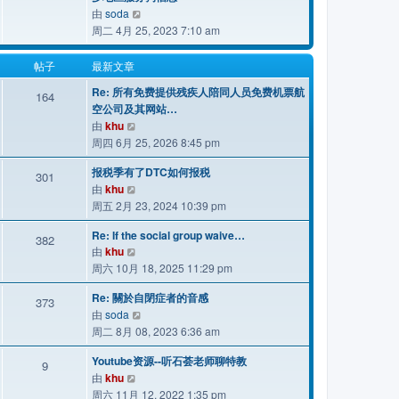
查
由
soda
子
看
周二 4月 25, 2023 7:10 am
最
新
帖子
最新文章
帖
Re: 所有免费提供残疾人陪同人员免费机票航
164
子
空公司及其网站…
查
由
khu
看
周四 6月 25, 2026 8:45 pm
最
报税季有了DTC如何报税
新
301
查
由
khu
帖
看
周五 2月 23, 2024 10:39 pm
子
最
Re: If the social group waive…
新
382
查
由
khu
帖
看
周六 10月 18, 2025 11:29 pm
子
最
Re: 關於自閉症者的音感
新
373
查
由
soda
帖
看
周二 8月 08, 2023 6:36 am
子
最
Youtube资源--听石荟老师聊特教
新
9
查
由
khu
帖
看
周六 11月 12, 2022 1:35 pm
子