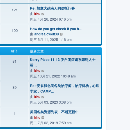
最
Re: 加拿大残疾人的信托问答
新
121
查
由
khu
帖
看
周五 4月 26, 2024 6:16 pm
子
最
How do you get check if you h…
新
100
查
由
andreajowett38
帖
看
周三 6月 11, 2025 1:16 pm
子
最
新
帖子
最新文章
帖
Kerry Place 11-13 岁自闭症谱系障碍人士
81
子
帮…
查
由
khu
看
周五 10月 21, 2022 10:48 am
最
Re: 安省和北美各类治疗师，治疗机构，心理
新
39
学家，CAMP…
帖
查
由
khu
子
看
周三 5月 03, 2023 3:08 pm
最
美国各类资源列表－不断更新中
新
1
查
由
khu
帖
看
周二 7月 02, 2019 7:59 am
子
最