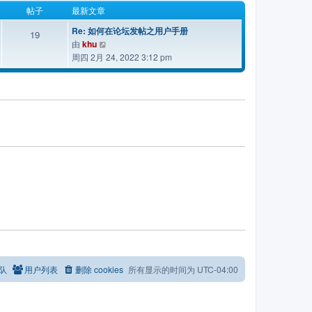
新
帖子
最新文章
帖
Re: 如何在论坛发帖之用户手册
19
子
查
由
khu
看
周四 2月 24, 2022 3:12 pm
最
新
帖
子
队
用户列表
删除 cookies
所有显示的时间为
UTC-04:00