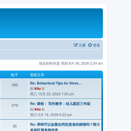
注册
登录
现在的时间是 周四 8月 06, 2026 2:24 am
帖子
最新文章
Re: Behavioral Tips for Stres…
299
查
由
khu
看
周三 10月 23, 2024 7:05 pm
最
Re: 课程： 写作教学：幼儿园至三年级
新
579
查
由
khu
帖
看
周六 5月 16, 2026 6:22 pm
子
最
Re: 养狗可以改善自闭症患者的病情吗？附大
新
35
多地区服务狗信息
帖