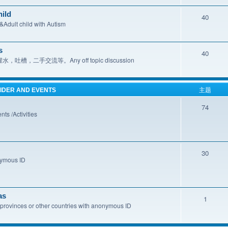
ild
40
child with Autism
s
40
手交流等。Any off topic discussion
ER AND EVENTS
主题
74
/Activities
30
mous ID
as
1
or other countries with anonymous ID