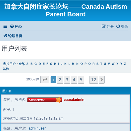
加拿大自闭症家长论坛——Canada Autism
Parent Board
FAQ
注册
登录
论坛首页
用户列表
查找用户
•
全部
A
B
C
D
E
F
G
H
I
J
K
L
M
N
O
P
Q
R
S
T
U
V
W
X
Y
Z
其他
分页：
2
1
/
3
12
4
5
12
293 用户
下一页
1
…
用户名
等级， 用户名
caasdadmin
帖子
1
注册时间
周二 3月 12, 2019 12:12 am
等级， 用户名
adminuser