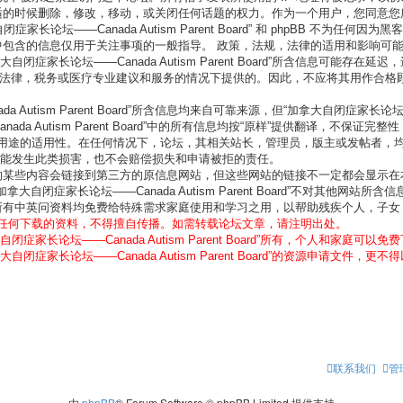
具有在任何我们认为合适的时候删除，修改，移动，或关闭任何话题的权力。作为一个用户
论坛——Canada Autism Parent Board” 和 phpBB 不为任
nt Board”中包含的信息仅用于关注事项的一般指导。 政策，法规，法律的适用
家长论坛——Canada Autism Parent Board”所含信息可能存在
是在原作者不参与提供法律，税务或医疗专业建议和服务的情况下提供的。因此，不应将其
ism Parent Board”所含信息均来自可靠来源，但“加拿大自闭症家长论坛——Ca
da Autism Parent Board”中的所有信息均按“原样”提供翻译，不
用途的适用性。在任何情况下，论坛，其相关站长，管理员，版主或发帖者，
可能发生此类损害，也不会赔偿损失和申请被拒的责任。
nt Board”的某些内容会链接到第三方的原信息网站，但这些网站的链接不一定都会显
容。“加拿大自闭症家长论坛——Canada Autism Parent Board”不对其
nt Board”所有中英问资料均免费给特殊需求家庭使用和学习之用，以帮助残疾个人，
任何下载的资料，不得擅自传播。如需转载论坛文章，请注明出处。
家长论坛——Canada Autism Parent Board”所有，个人和家
家长论坛——Canada Autism Parent Board”的资源申请文件
联系我们
管
由
phpBB
® Forum Software © phpBB Limited 提供支持