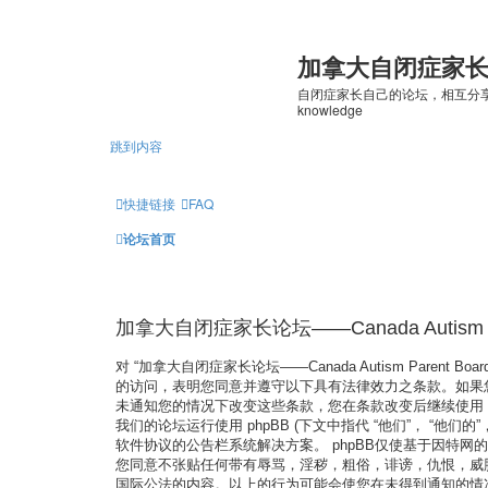
加拿大自闭症家长论坛—
自闭症家长自己的论坛，相互分享经验及资源的平
knowledge
跳到内容
快捷链接
FAQ
论坛首页
加拿大自闭症家长论坛——Canada Autism Par
对 “加拿大自闭症家长论坛——Canada Autism Parent Board”
的访问，表明您同意并遵守以下具有法律效力之条款。如果您不同意
未通知您的情况下改变这些条款，您在条款改变后继续使用 “加拿大自
我们的论坛运行使用 phpBB (下文中指代 “他们”， “他们的”， “ph
软件协议的公告栏系统解决方案。 phpBB仅使基于因特网的讨论更容
您同意不张贴任何带有辱骂，淫秽，粗俗，诽谤，仇恨，威胁，色情的
国际公法的内容。以上的行为可能会使您在未得到通知的情况