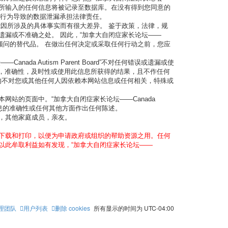
，您同意您所输入的任何信息将被记录至数据库。在没有得到您同意的
何因为黑客行为导致的数据泄漏承担法律责任。
和影响可能因所涉及的具体事实而有很大差异。 鉴于政策，法律，规
延迟，遗漏或不准确之处。 因此，“加拿大自闭症家长论坛——
用作合格顾问的替代品。 在做出任何决定或采取任何行动之前，您应
nada Autism Parent Board”不对任何错误或遗漏或使
保证完整性，准确性，及时性或使用此信息所获得的结果，且不作任何
均不对您或其他任何人因依赖本网站信息或任何相关，特殊或
示在本网站的页面中。“加拿大自闭症家长论坛——Canada
他网站所含信息的准确性或任何其他方面作出任何陈述。
子女，其他家庭成员，亲友。
庭可以免费下载和打印，以便为申请政府或组织的帮助资源之用。任何
，更不得以此牟取利益如有发现，“加拿大自闭症家长论坛——
理团队
用户列表
删除 cookies
所有显示的时间为
UTC-04:00