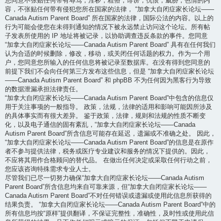
您同意不张贴任何带有辱骂，淫秽，粗俗，诽谤，仇恨，威胁，色情的内
容，不张贴任何带有侵犯您所在国家的法律， “加拿大自闭症家长论坛——
Canada Autism Parent Board” 所在国家的法律，国际公法的内容。以上的
行为可能会使您在未得到通知的情况下被永远禁止访问这个论坛。所有帖
子发表所使用的 IP 地址将被记录，以协助调查违反条款的事件。您同意
“加拿大自闭症家长论坛——Canada Autism Parent Board” 具有在任何我们
认为合适的时候删除，修改，移动，或关闭任何话题的权力。作为一个用
户，您同意您所输入的任何信息将被记录至数据库。在没有得到您同意的
前提下我们不会向任何第三方发布这些信息，但是 “加拿大自闭症家长论坛
——Canada Autism Parent Board” 和 phpBB 不为任何因为黑客行为导致
的数据泄漏承担法律责任。
“加拿大自闭症家长论坛——Canada Autism Parent Board”中包含的信息仅
用于关注事项的一般指导。 政策，法规，法律的适用和影响可能因所涉及
的具体事实而有很大差异。 鉴于政策，法律，规则和法规的性质不断变
化，以及电子通信的固有紊乱，“加拿大自闭症家长论坛——Canada
Autism Parent Board”所含信息可能存在延迟，遗漏或不准确之处。 因此，
“加拿大自闭症家长论坛——Canada Autism Parent Board”的信息是在原作
者不参与提供法律，税务或医疗专业建议和服务的情况下提供的。因此，
不应将其用作合格顾问的替代品。 在做出任何决定或采取任何行动之前，
您应该咨询特殊需求专业人士。
尽管我们已尽一切努力确保“加拿大自闭症家长论坛——Canada Autism
Parent Board”所含信息均来自可靠来源，但“加拿大自闭症家长论坛——
Canada Autism Parent Board”不对任何错误或遗漏或使用此信息所获得的
结果负责。 “加拿大自闭症家长论坛——Canada Autism Parent Board”中的
所有信息均按“原样”提供翻译，不保证完整性，准确性，及时性或使用此信