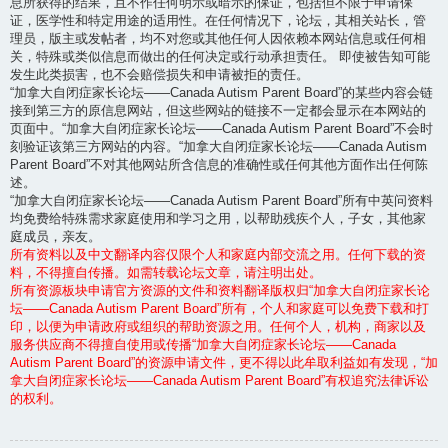
息所获得的结果，且不作任何明示或暗示的保证，包括但不限于申请保
证，医学性和特定用途的适用性。在任何情况下，论坛，其相关站长，管
理员，版主或发帖者，均不对您或其他任何人因依赖本网站信息或任何相
关，特殊或类似信息而做出的任何决定或行动承担责任。 即使被告知可能
发生此类损害，也不会赔偿损失和申请被拒的责任。
“加拿大自闭症家长论坛——Canada Autism Parent Board”的某些内容会链
接到第三方的原信息网站，但这些网站的链接不一定都会显示在本网站的
页面中。“加拿大自闭症家长论坛——Canada Autism Parent Board”不会时
刻验证该第三方网站的内容。“加拿大自闭症家长论坛——Canada Autism
Parent Board”不对其他网站所含信息的准确性或任何其他方面作出任何陈
述。
“加拿大自闭症家长论坛——Canada Autism Parent Board”所有中英问资料
均免费给特殊需求家庭使用和学习之用，以帮助残疾个人，子女，其他家
庭成员，亲友。
所有资料以及中文翻译内容仅限个人和家庭内部交流之用。任何下载的资
料，不得擅自传播。如需转载论坛文章，请注明出处。
所有资源板块申请官方资源的文件和资料翻译版权归“加拿大自闭症家长论
坛——Canada Autism Parent Board”所有，个人和家庭可以免费下载和打
印，以便为申请政府或组织的帮助资源之用。任何个人，机构，商家以及
服务供应商不得擅自使用或传播“加拿大自闭症家长论坛——Canada
Autism Parent Board”的资源申请文件，更不得以此牟取利益如有发现，“加
拿大自闭症家长论坛——Canada Autism Parent Board”有权追究法律诉讼
的权利。