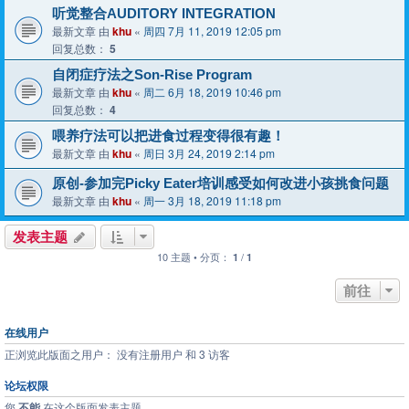
听觉整合AUDITORY INTEGRATION
最新文章 由
khu
«
周四 7月 11, 2019 12:05 pm
回复总数：
5
自闭症疗法之Son-Rise Program
最新文章 由
khu
«
周二 6月 18, 2019 10:46 pm
回复总数：
4
喂养疗法可以把进食过程变得很有趣！
最新文章 由
khu
«
周日 3月 24, 2019 2:14 pm
原创-参加完Picky Eater培训感受如何改进小孩挑食问题
最新文章 由
khu
«
周一 3月 18, 2019 11:18 pm
发表主题
10 主题 • 分页：
/
1
1
前往
在线用户
正浏览此版面之用户： 没有注册用户 和 3 访客
论坛权限
您
不能
在这个版面发表主题