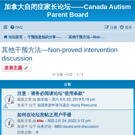
加拿大自闭症家长论坛——Canada Autism
Parent Board
FAQ
注册
登录
论坛首页
干预信息知识分享——Intervention Info / Knowledge Share
其他干预方法—Non-proved intervention discussion
其他干预方法—Non-proved intervention
discussion
发表主题
10 主题 • 分页：
/
1
1
公告
注意：请务必阅读论坛"使用条款"
最新文章 由
加非猫
«
周六 6月 22, 2019 5:19 pm
发表于 位于
加国资源申请与递交-Apply Resource
如何在论坛发帖之用户手册
最新文章 由
khu
«
周四 2月 24, 2022 3:12 pm
发表于 位于
站务讨论 - BBS issues and discussion
回复总数：
6