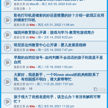
最新文章 由
MaxJB
«
周三 8月 03, 2022 9:24 am
回复总数：
1
彩色打印机是镭射的好还是喷墨的好？介绍一款我正在用
的镭射打印机
最新文章 由
khu
«
周五 4月 01, 2022 11:08 am
缅因州教育部公开课：游戏与学习-教育性游戏简介
最新文章 由
khu
«
周一 2月 14, 2022 8:22 pm
明尼苏达州教育中心公开课：婴儿发展里程碑
最新文章 由
khu
«
周一 2月 14, 2022 7:47 pm
早期的自闭症信号--如何判断不会说话的孩子到底是不是
自闭
最新文章 由
khu
«
周二 1月 18, 2022 1:52 pm
大家好，我是新手，一个叫new atwal的机构刚联系了
我。有些困惑不明白，请大家帮帮忙
最新文章 由
l11
«
周二 11月 23, 2021 7:57 pm
回复总数：
10
1
2
孩子很大了依然老是吃手，该怎么办？有没有解药可帮
忙？
最新文章 由
khu
«
周三 8月 04, 2021 11:32 pm