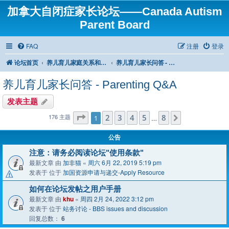
加拿大自闭症家长论坛——Canada Autism
Parent Board
FAQ
注册
登录
论坛首页
养儿育儿家庭关系和教育——Raising ASD kid with family members and education
养儿育儿家长问答 - Parenting Q&A
养儿育儿家长问答 - Parenting Q&A
发表主题
分页：
2
1
/
3
8
4
5
8
176 主题
下一页
1
…
公告
注意：请务必阅读论坛"使用条款"
最新文章 由
加非猫
«
周六 6月 22, 2019 5:19 pm
发表于 位于
加国资源申请与递交-Apply Resource
如何在论坛发帖之用户手册
最新文章 由
khu
«
周四 2月 24, 2022 3:12 pm
发表于 位于
站务讨论 - BBS issues and discussion
回复总数：
6