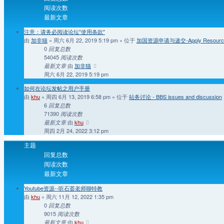
阅读次数
最新文章
注意：请务必阅读论坛"使用条款"
由
加非猫
» 周六 6月 22, 2019 5:19 pm » 位于
加国资源申请与递交-Apply Resourc
0
回复总数
54045
阅读次数
由
加非猫
最新文章
周六 6月 22, 2019 5:19 pm
如何在论坛发帖之用户手册
由
khu
» 周四 6月 13, 2019 6:58 pm » 位于
站务讨论 - BBS issues and discussion
6
回复总数
71390
阅读次数
由
khu
最新文章
周四 2月 24, 2022 3:12 pm
主题
回复总数
阅读次数
最新文章
Youtube资源--听石荟老师聊特教
由
khu
» 周六 11月 12, 2022 1:35 pm
0
回复总数
9015
阅读次数
由
khu
最新文章