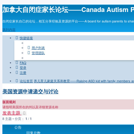
加拿大自闭症家长论坛——Canada Autism Par
自闭症家长自己的论坛，相互分享经验及资源的平台——A board for autism parents to share inf
跳到内容
快捷链接
用户列表
管理团队
FAQ
登录
注册
论坛首页
养儿育儿家庭关系和教育——Raising ASD kid with family members and
美国资源申请递交与讨论
版面规则
请指明美国所在的州以及详细资源名称
发表主题
8 主题 • 分页：
/
1
1
公告
回复总数