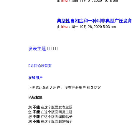
由
khu
» 周日 11月 01, 2020 10:18 pm
典型性自闭症和一种叫非典型广泛发育迟
由
khu
» 周一 10月 26, 2020 5:03 am
发表主题
返回论坛首页
在线用户
正浏览此版面之用户： 没有注册用户 和 3 访客
论坛权限
您
不能
在这个版面发表主题
您
不能
在这个版面回复主题
您
不能
在这个版面编辑帖子
您
不能
在这个版面删除帖子