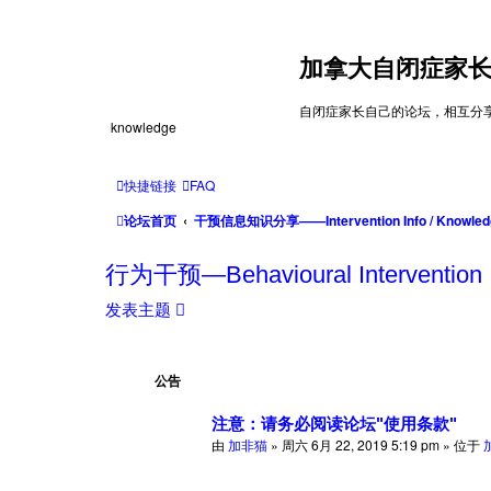
加拿大自闭症家长论坛—
自闭症家长自己的论坛，相互分享经验及资源的平
knowledge
快捷链接
FAQ
论坛首页
干预信息知识分享——Intervention Info / Knowled
行为干预—Behavioural Intervention
发表主题
公告
注意：请务必阅读论坛"使用条款"
由
加非猫
» 周六 6月 22, 2019 5:19 pm » 位于