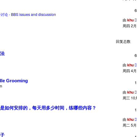
6
论 - BBS issues and discussion
由
khu
周四 2月 2
回复总数
法
6
由
khu
周四 4月 0
odle Grooming
1
pm
由
khu
周三 10月 
是如何安排的，每天用多少时间，练哪些内容？
1
由
khu
周二 5月 1
子
1