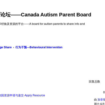
—Canada Autism Parent Board
台——A board for autism parents to share info and
ge Share
行为干预—Behavioural Intervention
回复总数
0
加国资源申请与递交-Apply Resource
由
加非
周六 6月 2